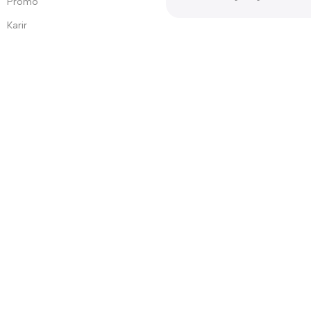
Promo
Karir
Bayar dengan Mudah
ong to PT Dunia Kecantikan Indonesia.