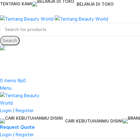
TENTANG KAMI
BELANJA DI TOKO
Search
CS & Beauty Expert
0813-7000-8441
0
items
Rp
0
Menu
Login / Register
CARI KEBUTUHANMU DISINI
Request Quote
Login / Register