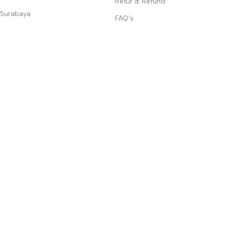
Retur & Refund
Surabaya
FAQ's
Medan
Pekanbaru
Beauty World © 2001–2025. All Rights Reserved. All materials bel
My account
Shop
0
items
Cart
CS