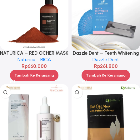
NATURICA – RED OCHER MASK
Dazzle Dent – Teeth Whitening
Naturica - RICA
250ML
Strips (14Pouches 28Strips)
Dazzle Dent
Rp
660.000
Rp
261.800
Tambah Ke Keranjang
Tambah Ke Keranjang