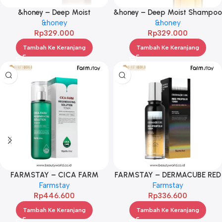
&honey – Deep Moist
&honey – Deep Moist Shampoo
Treatment 2.0 445Gr
&honey
1.0 440ml
&honey
Rp
329.000
Rp
329.000
Tambah Ke Keranjang
Tambah Ke Keranjang
FARMSTAY – CICA FARM
FARMSTAY – DERMACUBE RED
REGENERATING SOLUTION
Farmstay
PROPOLIS TONER 140ML
Farmstay
TONER 200ML
Rp
446.600
Rp
336.600
Tambah Ke Keranjang
Tambah Ke Keranjang