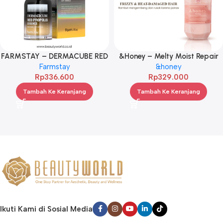
FARMSTAY – DERMACUBE RED
&Honey – Melty Moist Repair
PROPOLIS ESSENCE 70ML
Farmstay
Treatment 2.0 445g
&honey
Rp
336.600
Rp
329.000
Tambah Ke Keranjang
Tambah Ke Keranjang
Ikuti Kami di Sosial Media