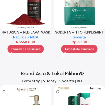
NATURICA – RED LAVA MASK
SODERTA – TTO PEPPERMINT
Naturica - RICA
250ML
PEEL OFF MASK 30G
Soderta
Rp
660.000
Rp
16.500
Tambah Ke Keranjang
Tambah Ke Keranjang
Brand Asia & Lokal Pilihan✨
Farm stay | &Honey | Soderta | B1T