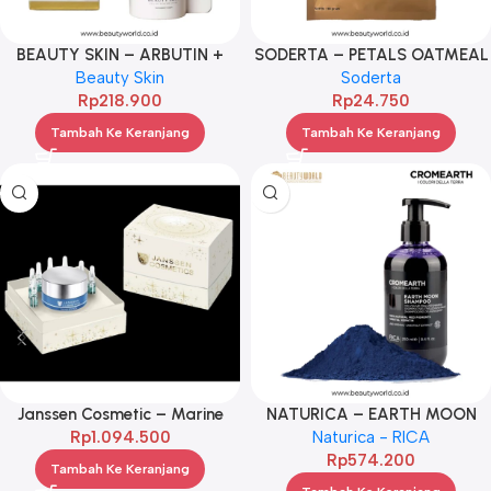
BEAUTY SKIN – ARBUTIN +
SODERTA – PETALS OATMEAL
NIACINAMIDE SKIN BOOSTER
Beauty Skin
PEEL OFF MASK 30G
Soderta
Rp
35ML
218.900
Rp
24.750
Tambah Ke Keranjang
Tambah Ke Keranjang
Janssen Cosmetic – Marine
NATURICA – EARTH MOON
Collagen Selection
Rp
1.094.500
SHAMPO 250ML
Naturica - RICA
Rp
574.200
Tambah Ke Keranjang