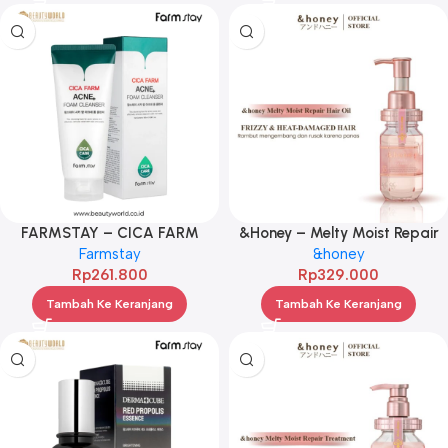
FARMSTAY – CICA FARM
&Honey – Melty Moist Repair
ACNE FOAM CLEANSER 180ML
Farmstay
Oil 3.0 100ml
&honey
Rp
261.800
Rp
329.000
Tambah Ke Keranjang
Tambah Ke Keranjang