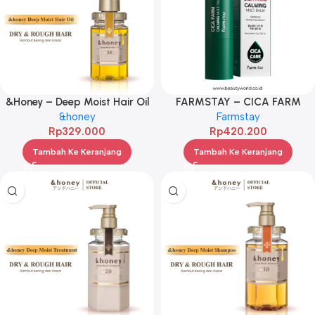
&Honey – Deep Moist Hair Oil
FARMSTAY – CICA FARM
3.0 100ml
&honey
CALMING MULTI BALM 10G
Farmstay
Rp
329.000
Rp
420.200
Tambah Ke Keranjang
Tambah Ke Keranjang