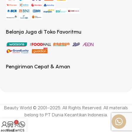
Belanja Juga di Toko Favoritmu
Pengiriman Cepat & Aman
Beauty World © 2001–2025. All Rights Reserved. All materials
belong to PT Dunia Kecantikan Indonesia.
0
 account
Shop
Cart
CS