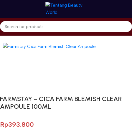
Beranda
Farm stay
Ampoule
Gunakan Kode: FOLLOWBW20K
*Potongan Rp 20.000 untuk Pembelian Pertama
FARMSTAY – CICA FARM BLEMISH CLEAR
AMPOULE 100ML
Rp
393.800