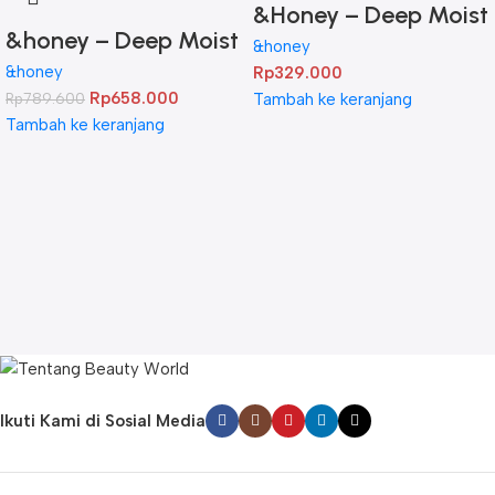
&Honey – Deep Moist
&honey – Deep Moist
Hair Oil 3.0 100ml
&honey
Treatment 445 g
&honey
Rp
329.000
Rp
658.000
Rp
789.600
Tambah ke keranjang
Twinpack
Tambah ke keranjang
Ikuti Kami di Sosial Media