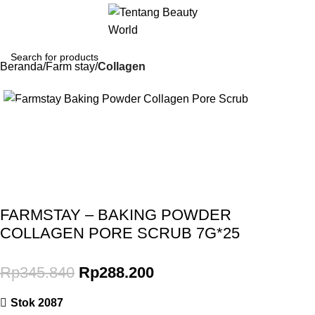
Beranda
Farm stay
Collagen
-17%
Gunakan Kode: FOLLOWBW20K
*Potongan Rp 20.000 untuk Pembelian Pertama
FARMSTAY – BAKING POWDER
COLLAGEN PORE SCRUB 7G*25
Rp
345.840
Rp
288.200
Stok 2087