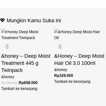
💖 Mungkin Kamu Suka Ini
-17%
&honey – Deep Moist
&Honey – Deep Moist
Treatment 445 g
Hair Oil 3.0 100ml
Twinpack
&honey
Rp
329.000
&honey
Tambah ke keranjang
Rp
658.000
Rp
789.600
Tambah ke keranjang