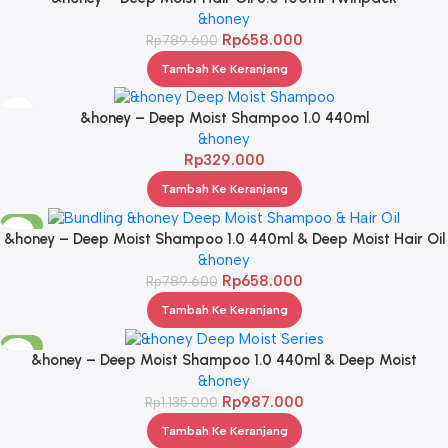
&honey
Rp
658.000
Rp
789.600
Tambah Ke Keranjang
&honey – Deep Moist Shampoo 1.0 440ml
&honey
Rp
329.000
Tambah Ke Keranjang
-17%
&honey – Deep Moist Shampoo 1.0 440ml & Deep Moist Hair Oil
3.0 100ml
&honey
Rp
658.000
Rp
789.600
Tambah Ke Keranjang
-13%
&honey – Deep Moist Shampoo 1.0 440ml & Deep Moist
Treatment 2.0 445Gr & Deep Moist Hair Oil 3.0 100ml
&honey
Rp
987.000
Rp
1.135.000
Tambah Ke Keranjang