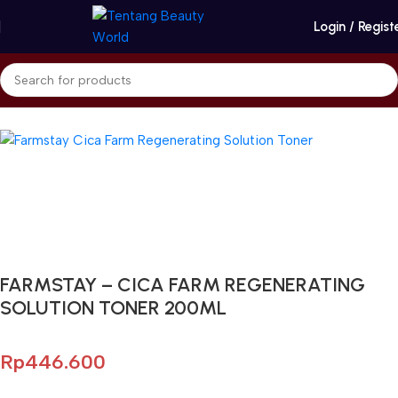
Login / Regist
Beranda
Farm stay
Toner
Gunakan Kode: FOLLOWBW20K
*Potongan Rp 20.000 untuk Pembelian Pertama
FARMSTAY – CICA FARM REGENERATING
SOLUTION TONER 200ML
Rp
446.600