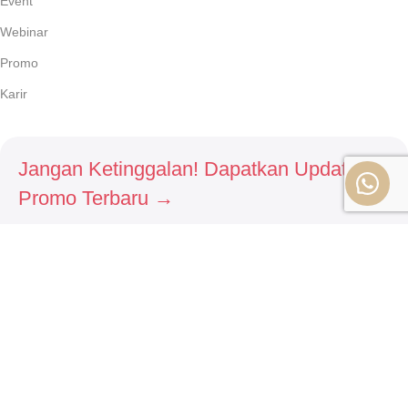
Event
Webinar
Promo
Karir
Jangan Ketinggalan! Dapatkan Update &
Promo Terbaru →
Daftar sekarang untuk menerima berita terbaru, diskon
spesial, dan kejutan menarik langsung ke inbox kamu!
DAFTAR