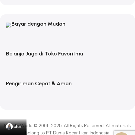
Bayar dengan Mudah
Belanja Juga di Toko Favoritmu
Pengiriman Cepat & Aman
Beauty World © 2001–2025. All Rights Reserved. All materials
seo
seo
seo
seo
seo
seo
Icha
Icha
Icha
Icha
belong to PT Dunia Kecantikan Indonesia.