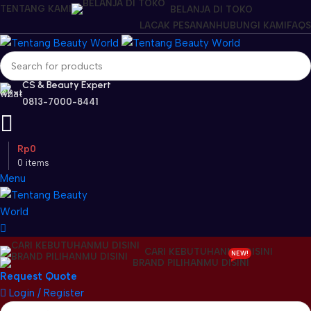
TENTANG KAMI
BELANJA DI TOKO
LACAK PESANAN
HUBUNGI KAMI
FAQS
CS & Beauty Expert
0813-7000-8441
Rp
0
0
items
Menu
CARI KEBUTUHANMU DISINI
NEW!
BRAND PILIHANMU DISINI
Request Quote
Login / Register