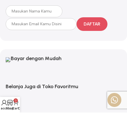
DAFTAR
Bayar dengan Mudah
Belanja Juga di Toko Favoritmu
0
 account
Shop
Cart
CS
Pengiriman Cepat & Aman