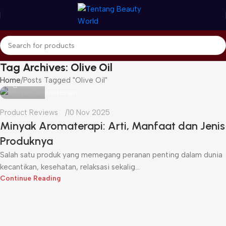
Tag Archives: Olive Oil
Icha
Home
Posts Tagged "Olive Oil"
Product Reviews
10 Nov 2025
Minyak Aromaterapi: Arti, Manfaat dan Jenis
Produknya
Salah satu produk yang memegang peranan penting dalam dunia
kecantikan, kesehatan, relaksasi sekalig...
Continue Reading