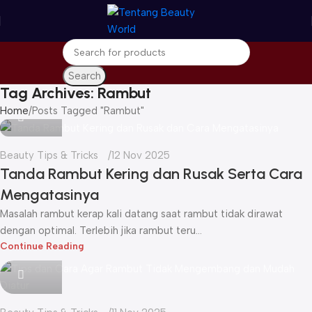
Search
Tag Archives: Rambut
Icha
Home
Posts Tagged "Rambut"
Beauty Tips & Tricks
12 Nov 2025
Tanda Rambut Kering dan Rusak Serta Cara
Mengatasinya
Masalah rambut kerap kali datang saat rambut tidak dirawat
dengan optimal. Terlebih jika rambut teru...
Continue Reading
Icha