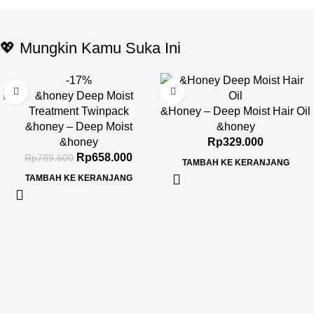
💖 Mungkin Kamu Suka Ini
-17%
&Honey – Deep Moist Hair Oil
&honey – Deep Moist
3.0 100ml
&honey
Treatment 445 g Twinpack
&honey
Rp
329.000
Rp
658.000
Rp
789.600
TAMBAH KE KERANJANG
TAMBAH KE KERANJANG