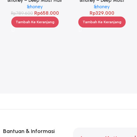
&honey – Deep Moist Hair
&honey – Deep Moist
Oil 3.0 100ml Twinpack
&honey
Shampoo 1.0 440ml
&honey
Rp
658.000
Rp
329.000
Rp
789.600
Tambah Ke Keranjang
Tambah Ke Keranjang
Bantuan & Informasi