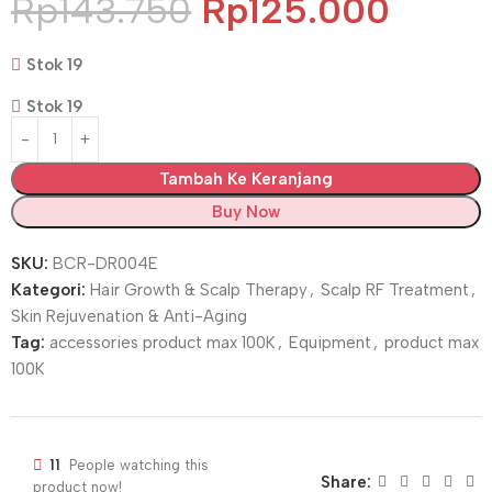
Rp
143.750
Rp
125.000
Stok 19
Stok 19
Tambah Ke Keranjang
Buy Now
SKU:
BCR-DR004E
Kategori:
Hair Growth & Scalp Therapy
,
Scalp RF Treatment
,
Skin Rejuvenation & Anti-Aging
Tag:
accessories product max 100K
,
Equipment
,
product max
100K
11
People watching this
Share:
product now!