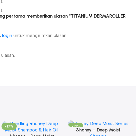
0
0
yang pertama memberikan ulasan “TITANIUM DERMAROLLER
s
login
untuk mengirimkan ulasan.
ulasan.
-17%
-13%
&honey – Deep Moist