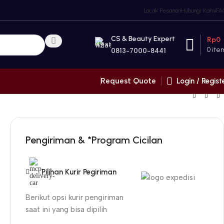
Lacak Pesanan
Hubungi Kami
FA
CS & Beauty Expert
Rp
0
0
ite
0813-7000-8441
Login / Regist
Request Quote
Pengiriman & *Program Cicilan
Pilihan Kurir Pegiriman
Berikut opsi kurir pengiriman
saat ini yang bisa dipilih