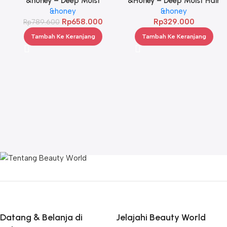
&honey – Deep Moist
&Honey – Deep Moist Hair
Treatment 445 g Twinpack
&honey
Oil 3.0 100ml
&honey
Rp
658.000
Rp
329.000
Rp
789.600
Tambah Ke Keranjang
Tambah Ke Keranjang
Datang & Belanja di
Jelajahi Beauty World