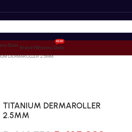
NEW!
Brand Pilihanmu Disini
NIUM DERMAROLLER 2.5MM
Gunakan Kode: FOLLOWBW20K
*Potongan Rp 20.000 untuk Pembelian Pertama
TITANIUM DERMAROLLER
2.5MM