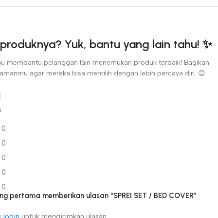
produknya? Yuk, bantu yang lain tahu! ✨
u membantu pelanggan lain menemukan produk terbaik! Bagikan
amanmu agar mereka bisa memilih dengan lebih percaya diri. 😊
s
0
0
0
0
0
ang pertama memberikan ulasan “SPREI SET / BED COVER”
s
login
untuk mengirimkan ulasan.