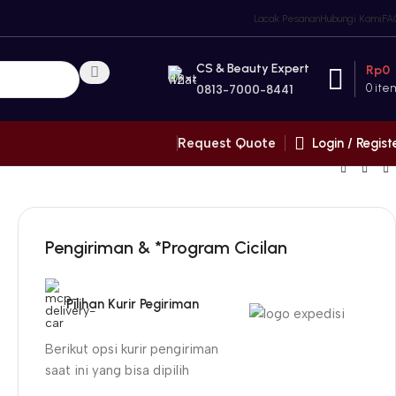
Lacak Pesanan
Hubungi Kami
FA
CS & Beauty Expert
Rp
0
0
ite
0813-7000-8441
Login / Regist
Request Quote
Pengiriman & *Program Cicilan
Pilihan Kurir Pegiriman
Berikut opsi kurir pengiriman
saat ini yang bisa dipilih