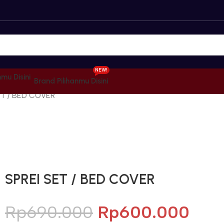
NEW!
Brand Pilihanmu Disini
ET / BED COVER
Gunakan Kode: FOLLOWBW20K
*Potongan Rp 20.000 untuk Pembelian Pertama
SPREI SET / BED COVER
Rp
690.000
Rp
600.000