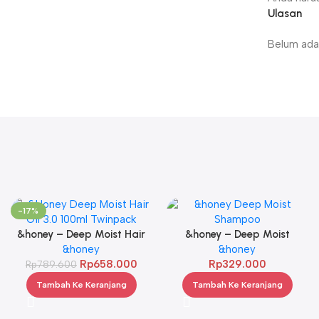
Ulasan
Belum ada 
-17%
&honey – Deep Moist Hair
&honey – Deep Moist
Oil 3.0 100ml Twinpack
&honey
Shampoo 1.0 440ml
&honey
Rp
658.000
Rp
329.000
Rp
789.600
Tambah Ke Keranjang
Tambah Ke Keranjang