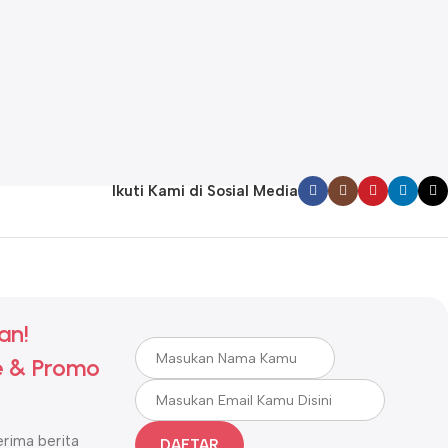
Ikuti Kami di Sosial Media
an!
 & Promo
rima berita
DAFTAR