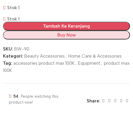
Stok 1
Stok 1
Tambah Ke Keranjang
Buy Now
SKU:
BW-90
Kategori:
Beauty Accessories
,
Home Care & Accessories
Tag:
accessories product max 100K
,
Equipment
,
product max
100K
54
People watching this
Share:
product now!