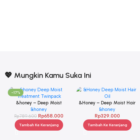
💖 Mungkin Kamu Suka Ini
-17%
&honey – Deep Moist
&Honey – Deep Moist Hair
Treatment 445 g Twinpack
&honey
Oil 3.0 100ml
&honey
Rp
658.000
Rp
329.000
Rp
789.600
Tambah Ke Keranjang
Tambah Ke Keranjang