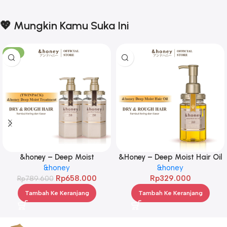
💖 Mungkin Kamu Suka Ini
-17%
&honey – Deep Moist
&Honey – Deep Moist Hair Oil
Treatment 445 g Twinpack
&honey
3.0 100ml
&honey
Rp
658.000
Rp
329.000
Rp
789.600
Tambah Ke Keranjang
Tambah Ke Keranjang