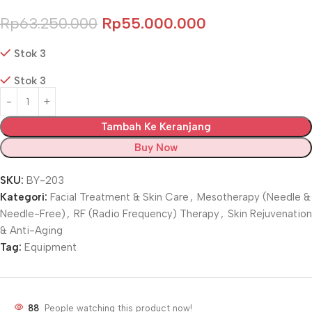
Rp
63.250.000
Rp
55.000.000
Stok 3
Stok 3
Tambah Ke Keranjang
Buy Now
SKU:
BY-203
Kategori:
Facial Treatment & Skin Care
,
Mesotherapy (Needle &
Needle-Free)
,
RF (Radio Frequency) Therapy
,
Skin Rejuvenation
& Anti-Aging
Tag:
Equipment
88
People watching this product now!