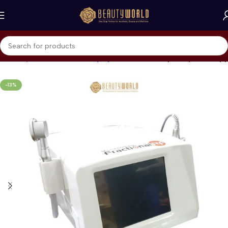
Skin Rejuvenation & Anti-Aging
RF (Radio Frequency) Therapy
-13%