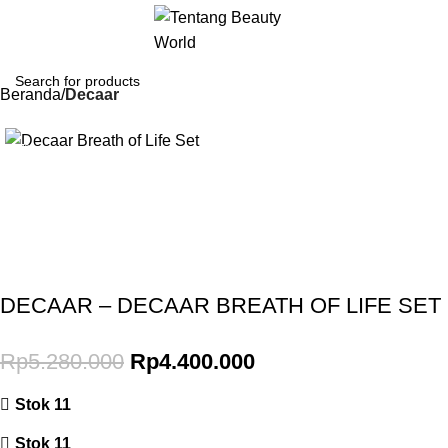
Beranda
Decaar
-17%
Gunakan Kode: FOLLOWBW20K
*Potongan Rp 20.000 untuk Pembelian Pertama
DECAAR – DECAAR BREATH OF LIFE SET
Rp
5.280.000
Rp
4.400.000
Stok 11
Stok 11