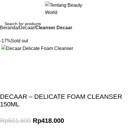
Beranda
Decaar
Cleanser Decaar
-17%
Sold out
Gunakan Kode: FOLLOWBW20K
*Potongan Rp 20.000 untuk Pembelian Pertama
DECAAR – DELICATE FOAM CLEANSER
150ML
Rp
501.600
Rp
418.000