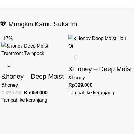
💖 Mungkin Kamu Suka Ini
-17%
&Honey – Deep Moist
&honey – Deep Moist
Hair Oil 3.0 100ml
&honey
Treatment 445 g
&honey
Rp
329.000
Rp
658.000
Tambah ke keranjang
Rp
789.600
Twinpack
Tambah ke keranjang