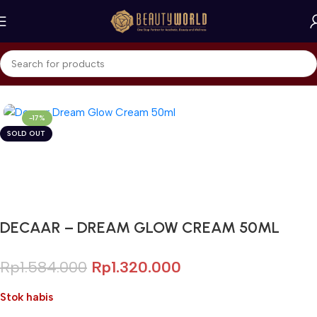
Beranda
Decaar
-17%
SOLD OUT
Gunakan Kode: FOLLOWBW20K
*Potongan Rp 20.000 untuk Pembelian Pertama
DECAAR – DREAM GLOW CREAM 50ML
Rp
1.584.000
Rp
1.320.000
Stok habis