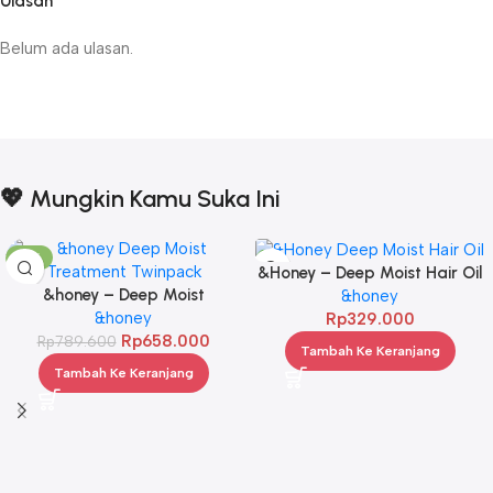
Ulasan
Belum ada ulasan.
💖 Mungkin Kamu Suka Ini
-17%
&Honey – Deep Moist Hair Oil
&honey – Deep Moist
3.0 100ml
&honey
Treatment 445 g Twinpack
&honey
Rp
329.000
Rp
658.000
Rp
789.600
Tambah Ke Keranjang
Tambah Ke Keranjang