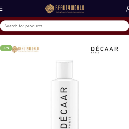
Beranda
Decaar
Peeling
-17%