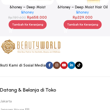
&honey – Deep Moist
&Honey – Deep Moist Hair Oil
Treatment 445 g Twinpack
&honey
3.0 100ml
&honey
Rp
658.000
Rp
329.000
Rp
789.600
Tambah Ke Keranjang
Tambah Ke Keranjang
Ikuti Kami di Sosial Media
Datang & Belanja di Toko
Jakarta
Janssen House PB