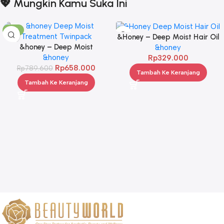
💖 Mungkin Kamu Suka Ini
-17%
&Honey – Deep Moist Hair Oil
&honey – Deep Moist
3.0 100ml
&honey
Treatment 445 g Twinpack
&honey
Rp
329.000
Rp
658.000
Rp
789.600
Tambah Ke Keranjang
Tambah Ke Keranjang