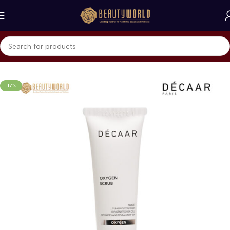
Beranda
Decaar
Scrub
-17%