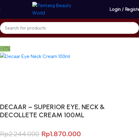
Login / Regist
Beranda
Decaar
-17%
Gunakan Kode: FOLLOWBW20K
*Potongan Rp 20.000 untuk Pembelian Pertama
DECAAR – SUPERIOR EYE, NECK &
DECOLLETE CREAM 100ML
Rp
2.244.000
Rp
1.870.000