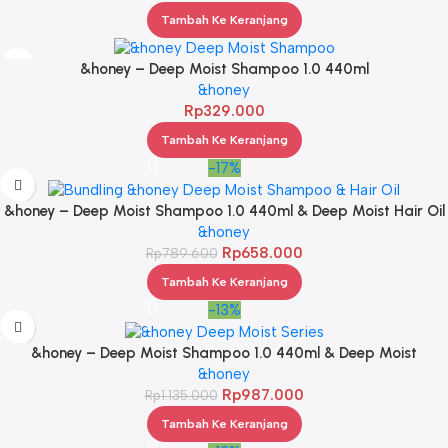
Tambah Ke Keranjang
&honey – Deep Moist Shampoo 1.0 440ml
&honey
Rp
329.000
Tambah Ke Keranjang
-17%
&honey – Deep Moist Shampoo 1.0 440ml & Deep Moist Hair Oil
3.0 100ml
&honey
Rp
658.000
Rp
789.600
Tambah Ke Keranjang
-13%
&honey – Deep Moist Shampoo 1.0 440ml & Deep Moist
Treatment 2.0 445Gr & Deep Moist Hair Oil 3.0 100ml
&honey
Rp
987.000
Rp
1.135.000
Tambah Ke Keranjang