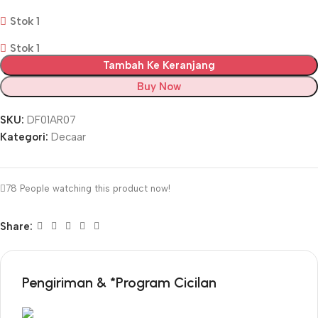
Stok 1
Stok 1
Tambah Ke Keranjang
Buy Now
SKU:
DF01AR07
Kategori:
Decaar
78
People watching this product now!
Share:
Pengiriman & *Program Cicilan