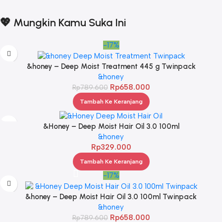
💖 Mungkin Kamu Suka Ini
-17%
&honey – Deep Moist Treatment 445 g Twinpack
&honey
Rp
658.000
Rp
789.600
Tambah Ke Keranjang
&Honey – Deep Moist Hair Oil 3.0 100ml
&honey
Rp
329.000
Tambah Ke Keranjang
-17%
&honey – Deep Moist Hair Oil 3.0 100ml Twinpack
&honey
Rp
658.000
Rp
789.600