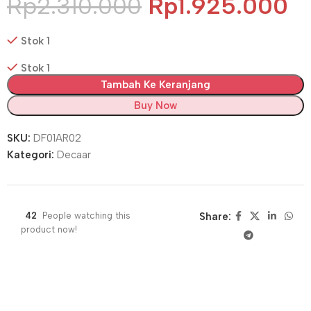
Rp
2.310.000
Rp
1.925.000
Stok 1
Stok 1
Tambah Ke Keranjang
Buy Now
SKU:
DF01AR02
Kategori:
Decaar
42
People watching this
Share:
product now!