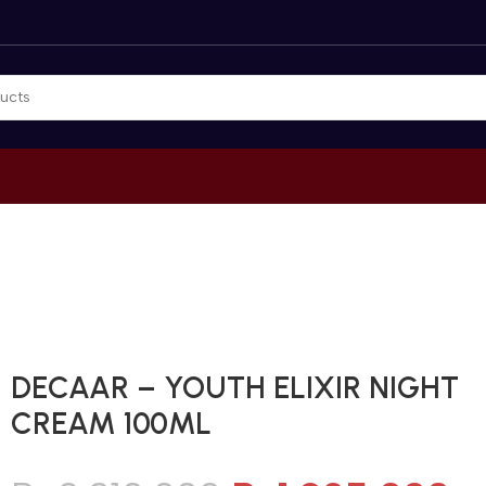
Gunakan Kode: FOLLOWBW20K
*Potongan Rp 20.000 untuk Pembelian Pertama
DECAAR – YOUTH ELIXIR NIGHT
CREAM 100ML