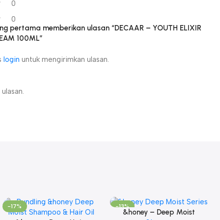
0
0
ang pertama memberikan ulasan “DECAAR – YOUTH ELIXIR
EAM 100ML”
s
login
untuk mengirimkan ulasan.
ulasan.
-17%
-13%
&honey – Deep Moist