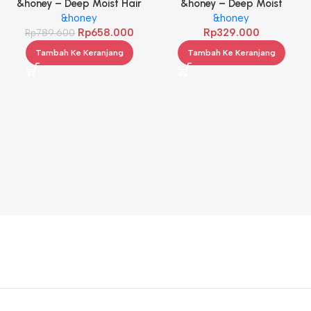
&honey – Deep Moist Hair
&honey – Deep Moist
Oil 3.0 100ml Twinpack
&honey
Shampoo 1.0 440ml
&honey
Rp
658.000
Rp
329.000
Rp
789.600
Tambah Ke Keranjang
Tambah Ke Keranjang