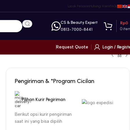
Lacak Pesanan
Hubungi Kami
FAQs
CS & Beauty Expert
Rp
0
0
ite
0813-7000-8441
Login / Regist
Request Quote
Pengiriman & *Program Cicilan
Pilihan Kurir Pegiriman
Berikut opsi kurir pengiriman
saat ini yang bisa dipilih