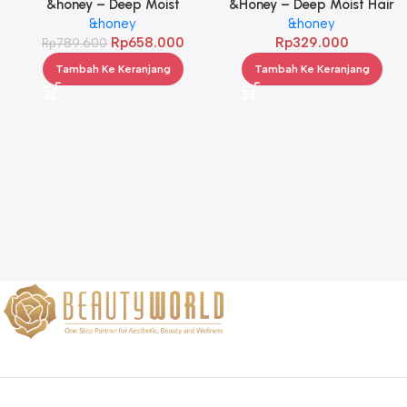
&honey – Deep Moist
&Honey – Deep Moist Hair
Treatment 445 g Twinpack
&honey
Oil 3.0 100ml
&honey
Rp
658.000
Rp
329.000
Rp
789.600
Tambah Ke Keranjang
Tambah Ke Keranjang