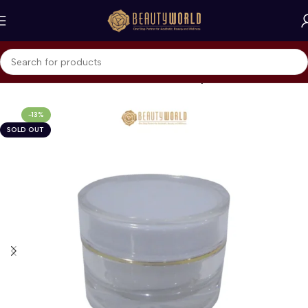
Beranda
Home Care & Accessories
Beauty Accessories
-13%
SOLD OUT