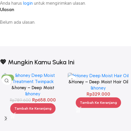
Anda harus
login
untuk mengirimkan ulasan.
Ulasan
Belum ada ulasan.
💖 Mungkin Kamu Suka Ini
-17%
&Honey – Deep Moist Hair Oil
&honey – Deep Moist
3.0 100ml
&honey
Treatment 445 g Twinpack
&honey
Rp
329.000
Rp
658.000
Rp
789.600
Tambah Ke Keranjang
Tambah Ke Keranjang