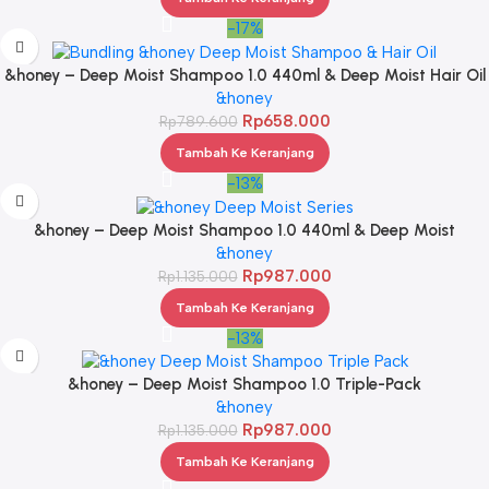
-17%
&honey – Deep Moist Shampoo 1.0 440ml & Deep Moist Hair Oil
3.0 100ml
&honey
Rp
658.000
Rp
789.600
Tambah Ke Keranjang
-13%
&honey – Deep Moist Shampoo 1.0 440ml & Deep Moist
Treatment 2.0 445Gr & Deep Moist Hair Oil 3.0 100ml
&honey
Rp
987.000
Rp
1.135.000
Tambah Ke Keranjang
-13%
&honey – Deep Moist Shampoo 1.0 Triple-Pack
&honey
Rp
987.000
Rp
1.135.000
Tambah Ke Keranjang