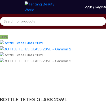
Login / Regist
Beranda
Home Care & Accessories
Beauty Accessories
-13%
Gunakan Kode: FOLLOWBW20K
*Potongan Rp 20.000 untuk Pembelian Pertama
BOTTLE TETES GLASS 20ML