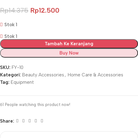
Rp
14.375
Rp
12.500
Stok 1
Stok 1
Tambah Ke Keranjang
Buy Now
SKU:
FY-10
Kategori:
Beauty Accessories
,
Home Care & Accessories
Tag:
Equipment
61
People watching this product now!
Share: