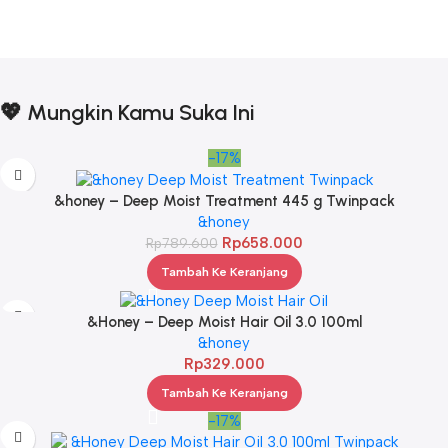
💖 Mungkin Kamu Suka Ini
-17%
&honey – Deep Moist Treatment 445 g Twinpack
&honey
Rp
658.000
Rp
789.600
Tambah Ke Keranjang
&Honey – Deep Moist Hair Oil 3.0 100ml
&honey
Rp
329.000
Tambah Ke Keranjang
-17%