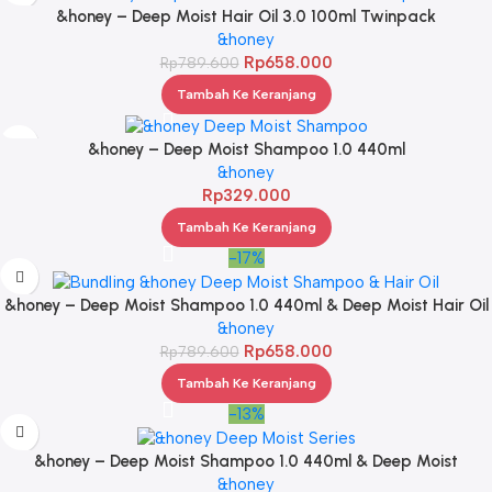
&honey – Deep Moist Hair Oil 3.0 100ml Twinpack
&honey
Rp
658.000
Rp
789.600
Tambah Ke Keranjang
&honey – Deep Moist Shampoo 1.0 440ml
&honey
Rp
329.000
Tambah Ke Keranjang
-17%
&honey – Deep Moist Shampoo 1.0 440ml & Deep Moist Hair Oil
3.0 100ml
&honey
Rp
658.000
Rp
789.600
Tambah Ke Keranjang
-13%
&honey – Deep Moist Shampoo 1.0 440ml & Deep Moist
Treatment 2.0 445Gr & Deep Moist Hair Oil 3.0 100ml
&honey