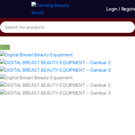
Login / Regist
Beranda
Spa & Wellness
Breast Enhancement Therapy
-13%
Gunakan Kode: FOLLOWBW20K
*Potongan Rp 20.000 untuk Pembelian Pertama