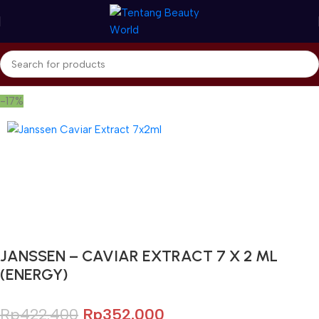
Beranda
Janssen Cosmetics
Lifting & Facial Contour
-17%
Gunakan Kode: FOLLOWBW20K
*Potongan Rp 20.000 untuk Pembelian Pertama
JANSSEN – CAVIAR EXTRACT 7 X 2 ML
(ENERGY)
Rp
422.400
Rp
352.000