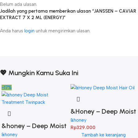
Belum ada ulasan.
Jadilah yang pertama memberikan ulasan “JANSSEN – CAVIAR
EXTRACT 7 X 2 ML (ENERGY)”
Anda harus
login
untuk mengirimkan ulasan.
💖 Mungkin Kamu Suka Ini
-17%
&Honey – Deep Moist
Hair Oil 3.0 100ml
&honey
&honey – Deep Moist
Rp
329.000
Treatment 445 g
&honey
Tambah ke keranjang