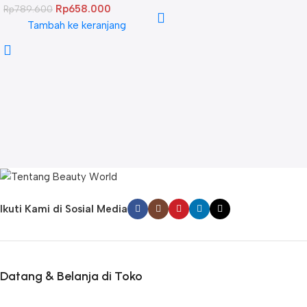
Rp
658.000
Rp
789.600
Twinpack
Tambah ke keranjang
Ikuti Kami di Sosial Media
Datang & Belanja di Toko