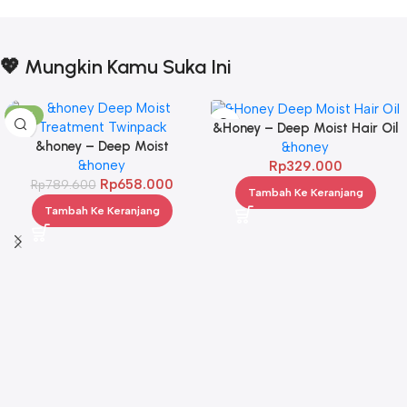
💖 Mungkin Kamu Suka Ini
-17%
&Honey – Deep Moist Hair Oil
&honey – Deep Moist
3.0 100ml
&honey
Treatment 445 g Twinpack
&honey
Rp
329.000
Rp
658.000
Rp
789.600
Tambah Ke Keranjang
Tambah Ke Keranjang