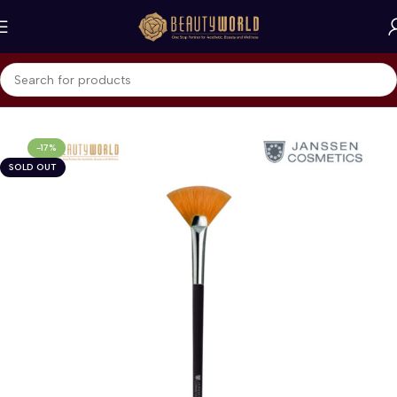
Beranda
Janssen Cosmetics
Cleanser & Mask
-17%
SOLD OUT