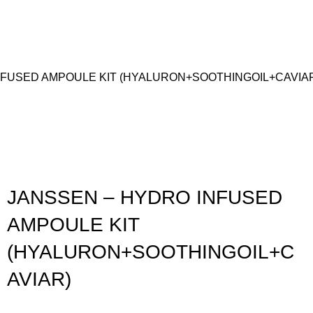
NFUSED AMPOULE KIT (HYALURON+SOOTHINGOIL+CAVIA
Gunakan Kode: FOLLOWBW20K
*Potongan Rp 20.000 untuk Pembelian Pertama
JANSSEN – HYDRO INFUSED
AMPOULE KIT
(HYALURON+SOOTHINGOIL+C
AVIAR)