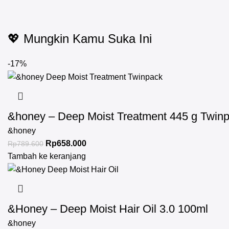
💖 Mungkin Kamu Suka Ini
-17%
&honey – Deep Moist Treatment 445 g Twin
&honey
Rp
658.000
Rp
789.600
Tambah ke keranjang
&Honey – Deep Moist Hair Oil 3.0 100ml
&honey