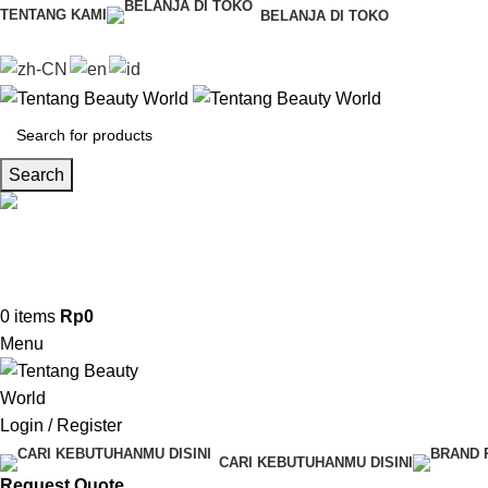
TENTANG KAMI
BELANJA DI TOKO
Search
CS & Beauty Expert
0813-7000-8441
0
items
Rp
0
Menu
Login / Register
CARI KEBUTUHANMU DISINI
Request Quote