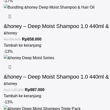
-17%
&honey – Deep Moist Shampoo 1.0 440ml & D
&honey
Rp
658.000
Rp
789.600
Tambah ke keranjang
-13%
&honey – Deep Moist Shampoo 1.0 440ml & D
&honey
Rp
987.000
Rp
1.135.000
Tambah ke keranjang
-13%