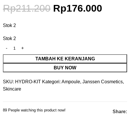
Rp
211.200
Rp
176.000
Stok 2
Stok 2
TAMBAH KE KERANJANG
BUY NOW
SKU:
HYDRO-KIT
Kategori:
Ampoule
,
Janssen Cosmetics
,
Skincare
89
People watching this product now!
Share: