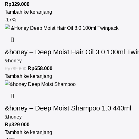
Rp
329.000
Tambah ke keranjang
-17%
&honey – Deep Moist Hair Oil 3.0 100ml Tw
&honey
Rp
658.000
Rp
789.600
Tambah ke keranjang
&honey – Deep Moist Shampoo 1.0 440ml
&honey
Rp
329.000
Tambah ke keranjang