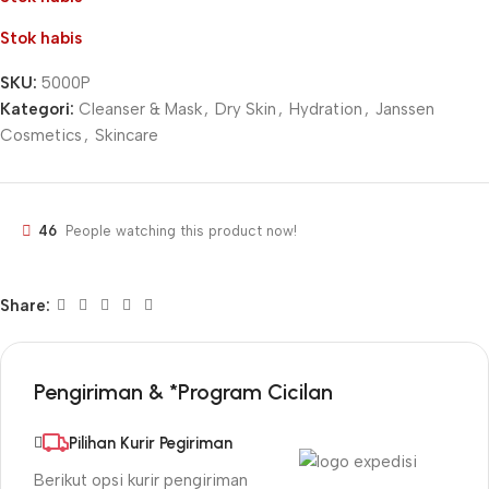
Stok habis
SKU:
5000P
Kategori:
Cleanser & Mask
,
Dry Skin
,
Hydration
,
Janssen
Cosmetics
,
Skincare
46
People watching this product now!
Share:
Pengiriman & *Program Cicilan
Pilihan Kurir Pegiriman
Berikut opsi kurir pengiriman