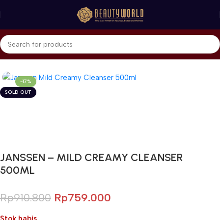
Beranda
Janssen Cosmetics
Cleanser & Mask
-17%
SOLD OUT
Gunakan Kode: FOLLOWBW20K
*Potongan Rp 20.000 untuk Pembelian Pertama
JANSSEN – MILD CREAMY CLEANSER
500ML
Rp
910.800
Rp
759.000
Stok habis