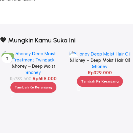
💖 Mungkin Kamu Suka Ini
-17%
&Honey – Deep Moist Hair Oil
&honey – Deep Moist
3.0 100ml
&honey
Treatment 445 g Twinpack
&honey
Rp
329.000
Rp
658.000
Rp
789.600
Tambah Ke Keranjang
Tambah Ke Keranjang