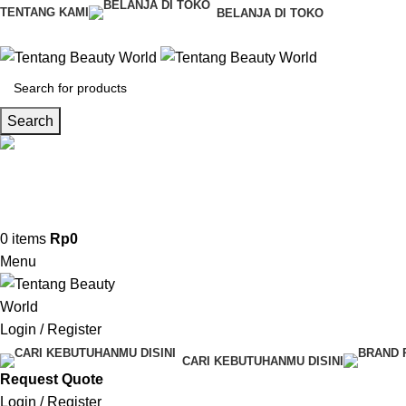
TENTANG KAMI
BELANJA DI TOKO
Search
CS & Beauty Expert
0813-7000-8441
0
items
Rp
0
Menu
Login / Register
CARI KEBUTUHANMU DISINI
Request Quote
Login / Register