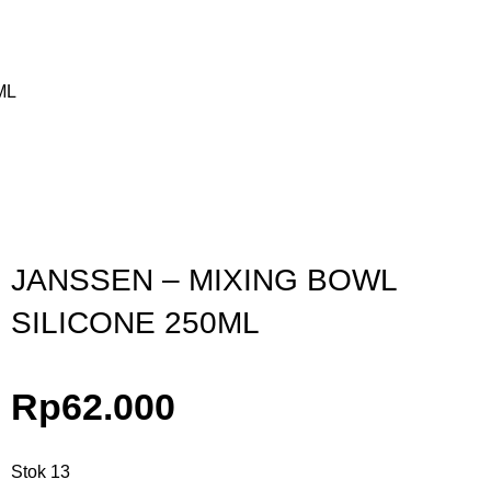
ML
Gunakan Kode: FOLLOWBW20K
*Potongan Rp 20.000 untuk Pembelian Pertama
JANSSEN – MIXING BOWL
SILICONE 250ML
Rp
62.000
Stok 13