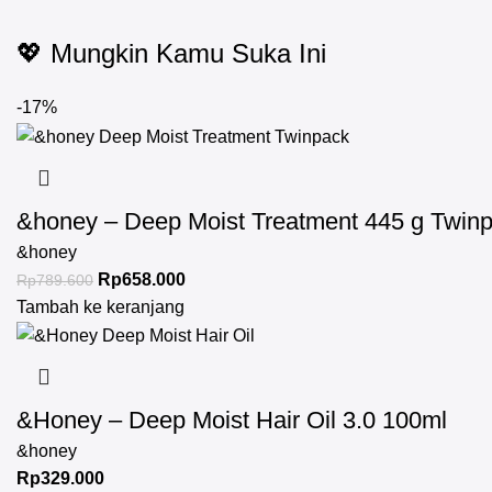
💖 Mungkin Kamu Suka Ini
-17%
&honey – Deep Moist Treatment 445 g Twin
&honey
Rp
658.000
Rp
789.600
Tambah ke keranjang
&Honey – Deep Moist Hair Oil 3.0 100ml
&honey
Rp
329.000