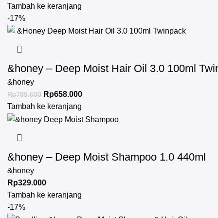
Tambah ke keranjang
-17%
&honey – Deep Moist Hair Oil 3.0 100ml Tw
&honey
Rp
658.000
Rp
789.600
Tambah ke keranjang
&honey – Deep Moist Shampoo 1.0 440ml
&honey
Rp
329.000
Tambah ke keranjang
-17%