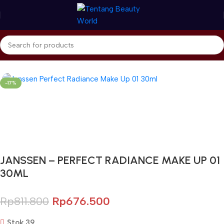
Beranda
Janssen Cosmetics
Make Up
-17%
Gunakan Kode: FOLLOWBW20K
*Potongan Rp 20.000 untuk Pembelian Pertama
JANSSEN – PERFECT RADIANCE MAKE UP 01
30ML
Rp
811.800
Rp
676.500
Stok 39