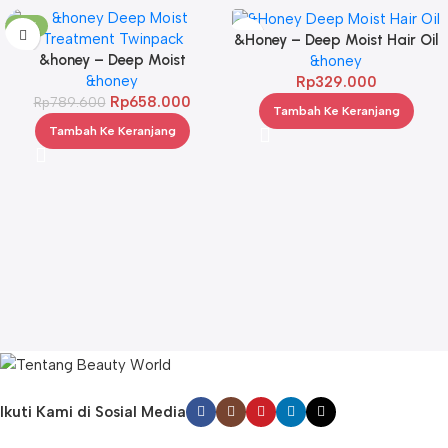
-17%
&Honey – Deep Moist Hair Oil
&honey – Deep Moist
3.0 100ml
&honey
Treatment 445 g Twinpack
&honey
Rp
329.000
Rp
658.000
Rp
789.600
Tambah Ke Keranjang
Tambah Ke Keranjang
Ikuti Kami di Sosial Media