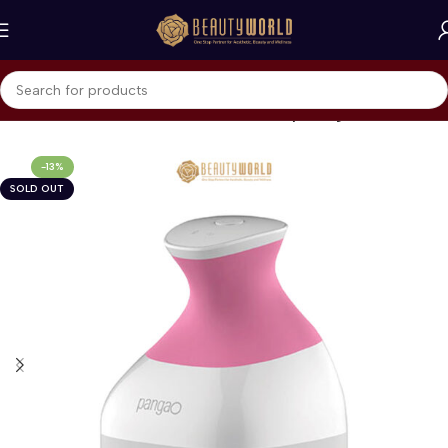
Beranda
Home Care & Accessories
Beauty Gadget
-13%
SOLD OUT