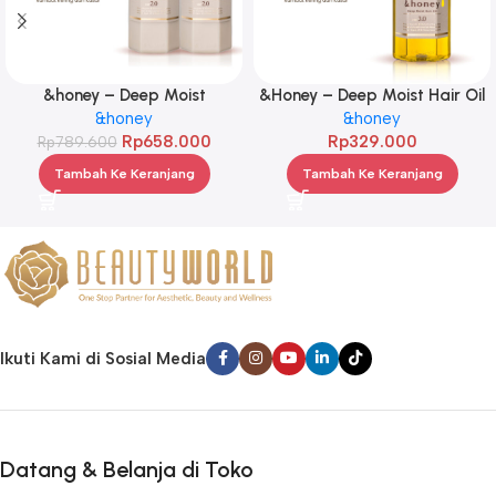
&honey – Deep Moist
&Honey – Deep Moist Hair Oil
Treatment 445 g Twinpack
&honey
3.0 100ml
&honey
Rp
658.000
Rp
329.000
Rp
789.600
Tambah Ke Keranjang
Tambah Ke Keranjang
Ikuti Kami di Sosial Media
Datang & Belanja di Toko