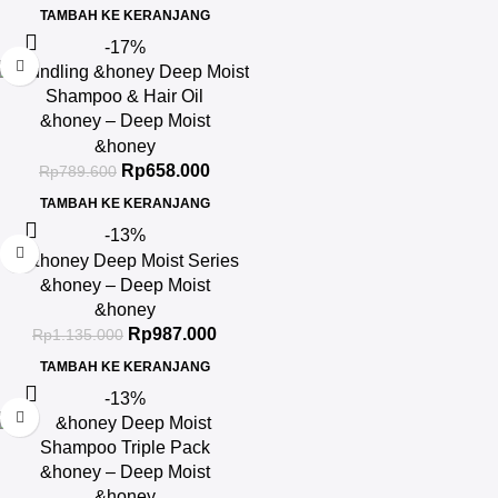
TAMBAH KE KERANJANG
-17%
&honey – Deep Moist
Shampoo 1.0 440ml & Deep
&honey
Moist Hair Oil 3.0 100ml
Rp
658.000
Rp
789.600
TAMBAH KE KERANJANG
-13%
&honey – Deep Moist
Shampoo 1.0 440ml & Deep
&honey
Moist Treatment 2.0 445Gr &
Rp
987.000
Rp
1.135.000
Deep Moist Hair Oil 3.0 100ml
TAMBAH KE KERANJANG
-13%
&honey – Deep Moist
Shampoo 1.0 Triple-Pack
&honey