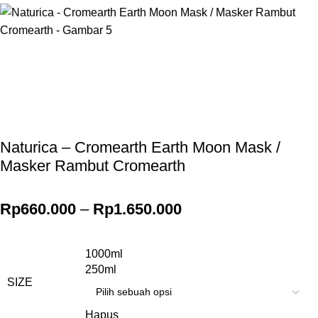
Gunakan Kode: FOLLOWBW20K
*Potongan Rp 20.000 untuk Pembelian Pertama
Naturica – Cromearth Earth Moon Mask /
Masker Rambut Cromearth
Rp
660.000
–
Rp
1.650.000
1000ml
250ml
SIZE
Hapus