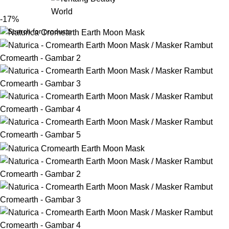
Login / Regist
-17%