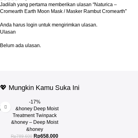
Jadilah yang pertama memberikan ulasan “Naturica –
Cromearth Earth Moon Mask / Masker Rambut Cromearth”
Anda harus
login
untuk mengirimkan ulasan.
Ulasan
Belum ada ulasan.
💖 Mungkin Kamu Suka Ini
-17%
&honey – Deep Moist
Treatment 445 g Twinpack
&honey
Rp
658.000
Rp
789.600