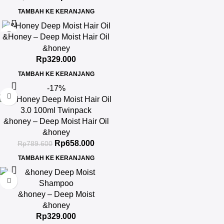
TAMBAH KE KERANJANG
&Honey – Deep Moist Hair Oil
3.0 100ml
&honey
Rp
329.000
TAMBAH KE KERANJANG
-17%
&honey – Deep Moist Hair Oil
3.0 100ml Twinpack
&honey
Rp
658.000
Rp
789.600
TAMBAH KE KERANJANG
&honey – Deep Moist
Shampoo 1.0 440ml
&honey
Rp
329.000