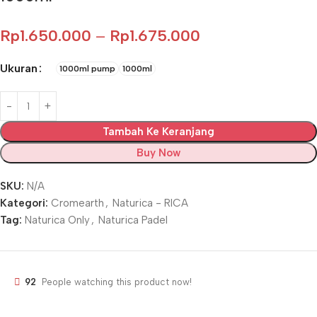
Rp
1.650.000
–
Rp
1.675.000
Ukuran
1000ml pump
1000ml
Tambah Ke Keranjang
Buy Now
SKU:
N/A
Kategori:
Cromearth
,
Naturica - RICA
Tag:
Naturica Only
,
Naturica Padel
92
People watching this product now!