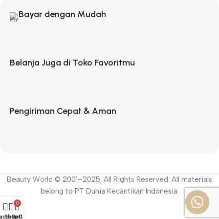
Bayar dengan Mudah
Belanja Juga di Toko Favoritmu
Pengiriman Cepat & Aman
Beauty World © 2001–2025. All Rights Reserved. All materials
belong to PT Dunia Kecantikan Indonesia.
0
account
Shop
Cart
CS