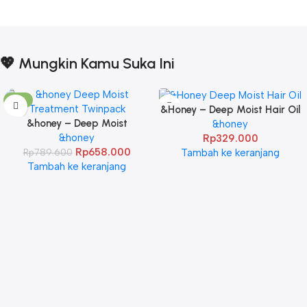
💖 Mungkin Kamu Suka Ini
-17%
&Honey – Deep Moist Hair Oil
&honey – Deep Moist
3.0 100ml
&honey
Treatment 445 g Twinpack
&honey
Rp
329.000
Rp
658.000
Tambah ke keranjang
Rp
789.600
Tambah ke keranjang