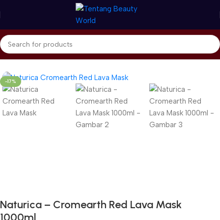
Beranda
Naturica - RICA
Cromearth
-17%
Gunakan Kode: FOLLOWBW20K
*Potongan Rp 20.000 untuk Pembelian Pertama
Naturica – Cromearth Red Lava Mask
1000ml