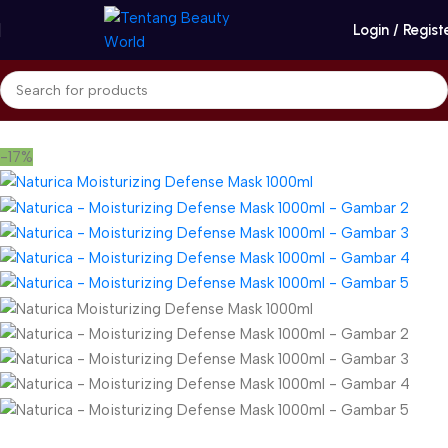
Login / Regist
Beranda
Naturica - RICA
Solusi Rambut Normal & Kering
-17%