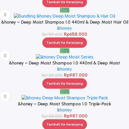
Tambah Ke Keranjang
-17%
&honey – Deep Moist Shampoo 1.0 440ml & Deep Moist Hair Oil
3.0 100ml
&honey
Rp
658.000
Rp
789.600
Tambah Ke Keranjang
-13%
&honey – Deep Moist Shampoo 1.0 440ml & Deep Moist
Treatment 2.0 445Gr & Deep Moist Hair Oil 3.0 100ml
&honey
Rp
987.000
Rp
1.135.000
Tambah Ke Keranjang
-13%
&honey – Deep Moist Shampoo 1.0 Triple-Pack
&honey
Rp
987.000
Rp
1.135.000
Tambah Ke Keranjang