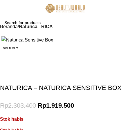
Beranda
Naturica - RICA
-17%
SOLD OUT
Gunakan Kode: FOLLOWBW20K
*Potongan Rp 20.000 untuk Pembelian Pertama
NATURICA – NATURICA SENSITIVE BOX
Rp
2.303.400
Rp
1.919.500
Stok habis