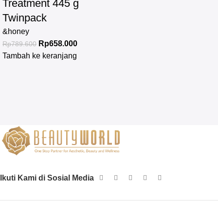
Treatment 445 g
Twinpack
&honey
Rp
658.000
Rp
789.600
Tambah ke keranjang
Ikuti Kami di Sosial Media