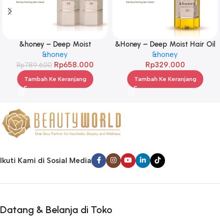
&honey – Deep Moist
&Honey – Deep Moist Hair Oil
Treatment 445 g Twinpack
&honey
3.0 100ml
&honey
Rp
658.000
Rp
329.000
Rp
789.600
Tambah Ke Keranjang
Tambah Ke Keranjang
Ikuti Kami di Sosial Media
Datang & Belanja di Toko