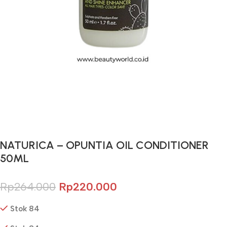
Gunakan Kode: FOLLOWBW20K
*Potongan Rp 20.000 untuk Pembelian Pertama
NATURICA – OPUNTIA OIL CONDITIONER
50ML
Rp
264.000
Rp
220.000
Stok 84