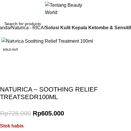
anda
Naturica - RICA
Solusi Kulit Kepala Ketombe & Sensitif
-17%
SOLD OUT
Gunakan Kode: FOLLOWBW20K
*Potongan Rp 20.000 untuk Pembelian Pertama
NATURICA – SOOTHING RELIEF
TREATSEDR100ML
Rp
726.000
Rp
605.000
Stok habis