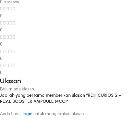
0 reviews
0
0
0
0
0
Ulasan
Belum ada ulasan.
Jadilah yang pertama memberikan ulasan “RE:H CURIOSIS –
RE:AL BOOSTER AMPOULE (4CC)”
Anda harus
login
untuk mengirimkan ulasan.