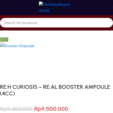
Beranda
re:H Curiosis
Tip L & Tip S
-17%
Gunakan Kode: FOLLOWBW20K
*Potongan Rp 20.000 untuk Pembelian Pertama
RE:H CURIOSIS – RE:AL BOOSTER AMPOULE
(4CC)
Rp
11.400.000
Rp
9.500.000