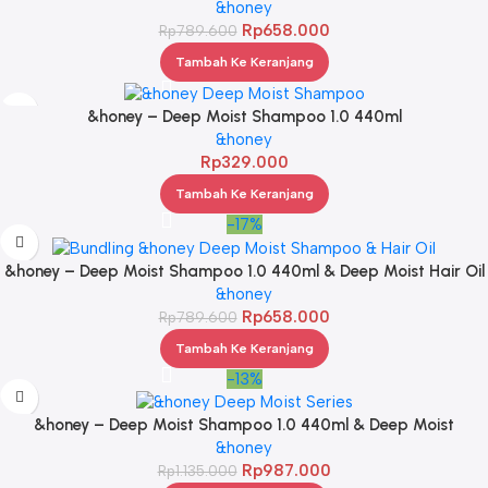
&honey
Rp
658.000
Rp
789.600
Tambah Ke Keranjang
&honey – Deep Moist Shampoo 1.0 440ml
&honey
Rp
329.000
Tambah Ke Keranjang
-17%
&honey – Deep Moist Shampoo 1.0 440ml & Deep Moist Hair Oil
3.0 100ml
&honey
Rp
658.000
Rp
789.600
Tambah Ke Keranjang
-13%
&honey – Deep Moist Shampoo 1.0 440ml & Deep Moist
Treatment 2.0 445Gr & Deep Moist Hair Oil 3.0 100ml
&honey
Rp
987.000
Rp
1.135.000