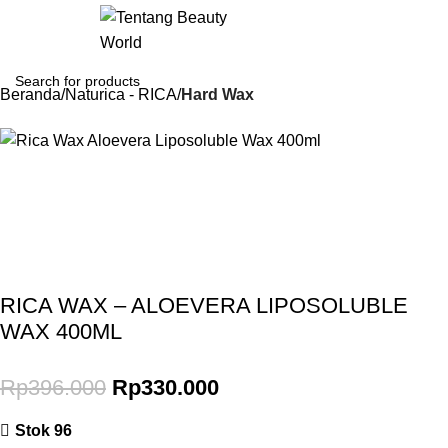
Login / Regist
Beranda
Naturica - RICA
Hard Wax
-17%
Gunakan Kode: FOLLOWBW20K
*Potongan Rp 20.000 untuk Pembelian Pertama
RICA WAX – ALOEVERA LIPOSOLUBLE
WAX 400ML
Rp
396.000
Rp
330.000
Stok 96