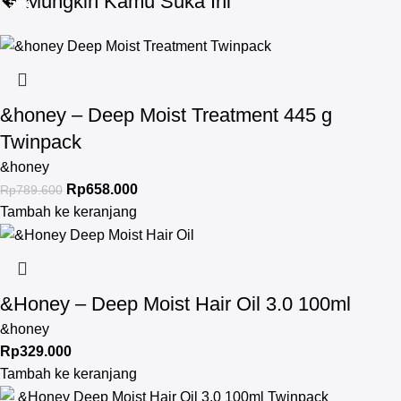
💖 Mungkin Kamu Suka Ini
-17%
-17%
-17%
-13%
-13%
&honey – Deep Moist Treatment 445 g
Twinpack
&honey
Rp
658.000
Rp
789.600
Tambah ke keranjang
&Honey – Deep Moist Hair Oil 3.0 100ml
&honey
Rp
329.000
Tambah ke keranjang