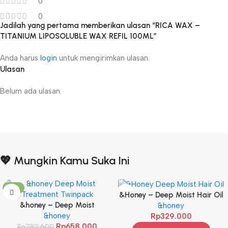
0
0
Jadilah yang pertama memberikan ulasan “RICA WAX –
TITANIUM LIPOSOLUBLE WAX REFIL 100ML”
Anda harus
login
untuk mengirimkan ulasan.
Ulasan
Belum ada ulasan.
💖 Mungkin Kamu Suka Ini
-17%
&Honey – Deep Moist Hair Oil
&honey – Deep Moist
3.0 100ml
&honey
Treatment 445 g Twinpack
&honey
Rp
329.000
Rp
658.000
Rp
789.600