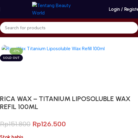
Login / Regist
Beranda
Naturica - RICA
Hard Wax
-17%
SOLD OUT
Gunakan Kode: FOLLOWBW20K
*Potongan Rp 20.000 untuk Pembelian Pertama
RICA WAX – TITANIUM LIPOSOLUBLE WAX
REFIL 100ML
Rp
151.800
Rp
126.500
Stok habis