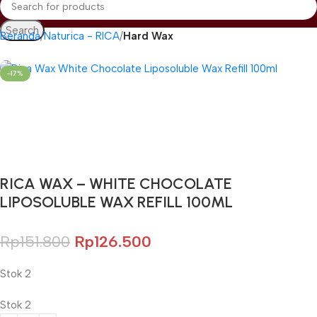
Search
Beranda
Naturica - RICA
Hard Wax
-17%
Gunakan Kode: FOLLOWBW20K
*Potongan Rp 20.000 untuk Pembelian Pertama
RICA WAX – WHITE CHOCOLATE
LIPOSOLUBLE WAX REFILL 100ML
Rp
151.800
Rp
126.500
Stok 2
Stok 2