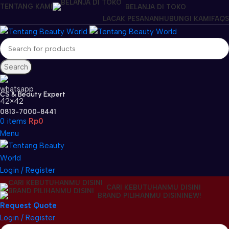
TENTANG KAMI
BELANJA DI TOKO
LACAK PESANAN
HUBUNGI KAMI
FAQS
Search
CS & Beauty Expert
0813-7000-8441
0
items
Rp
0
Menu
Login / Register
CARI KEBUTUHANMU DISINI
BRAND PILIHANMU DISINI
NEW!
Request Quote
Login / Register