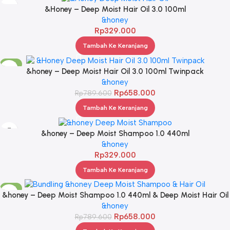
&Honey – Deep Moist Hair Oil 3.0 100ml
&honey
Rp
329.000
Tambah Ke Keranjang
-17%
&honey – Deep Moist Hair Oil 3.0 100ml Twinpack
&honey
Rp
658.000
Rp
789.600
Tambah Ke Keranjang
&honey – Deep Moist Shampoo 1.0 440ml
&honey
Rp
329.000
Tambah Ke Keranjang
-17%
&honey – Deep Moist Shampoo 1.0 440ml & Deep Moist Hair Oil
3.0 100ml
&honey
Rp
658.000
Rp
789.600