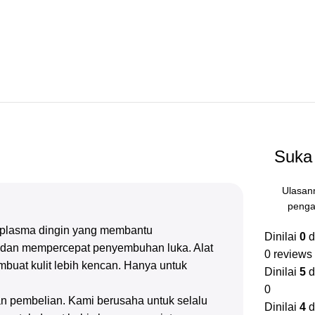
Suka 
Ulasan
penga
s plasma dingin yang membantu
Dinilai
0
d
t, dan mempercepat penyembuhan luka. Alat
0 reviews
mbuat kulit lebih kencan. Hanya untuk
Dinilai
5
d
0
n pembelian. Kami berusaha untuk selalu
Dinilai
4
d