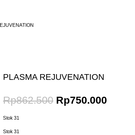
EJUVENATION
Gunakan Kode: FOLLOWBW20K
*Potongan Rp 20.000 untuk Pembelian Pertama
PLASMA REJUVENATION
Rp
862.500
Rp
750.000
Stok 31
Stok 31