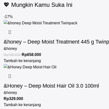
💖 Mungkin Kamu Suka Ini
-17%
&honey – Deep Moist Treatment 445 g Twin
&honey
Rp
658.000
Rp
789.600
Tambah ke keranjang
&Honey – Deep Moist Hair Oil 3.0 100ml
&honey
Rp
329.000
Tambah ke keranjang