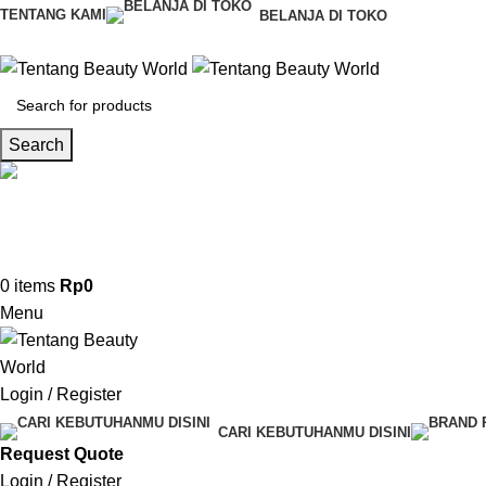
TENTANG KAMI
BELANJA DI TOKO
Search
CS & Beauty Expert
0813-7000-8441
0
items
Rp
0
Menu
Login / Register
CARI KEBUTUHANMU DISINI
Request Quote
Login / Register