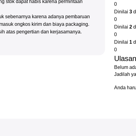
g stok dapat habis karena permintaan
0
Dinilai
3
d
oduk sebenarnya karena adanya pembaruan
0
rmasuk ongkos kirim dan biaya packaging.
Dinilai
2
d
sih atas pengertian dan kerjasamanya.
0
Dinilai
1
d
0
Ulasa
Belum ada
Jadilah 
Anda har