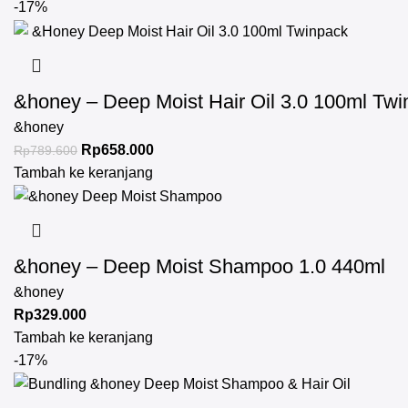
-17%
&honey – Deep Moist Hair Oil 3.0 100ml Tw
&honey
Rp
658.000
Rp
789.600
Tambah ke keranjang
&honey – Deep Moist Shampoo 1.0 440ml
&honey
Rp
329.000
Tambah ke keranjang
-17%