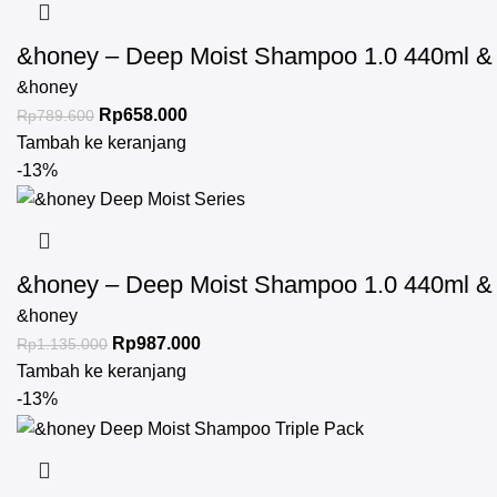
&honey – Deep Moist Shampoo 1.0 440ml & D
&honey
Rp
658.000
Rp
789.600
Tambah ke keranjang
-13%
&honey – Deep Moist Shampoo 1.0 440ml & D
&honey
Rp
987.000
Rp
1.135.000
Tambah ke keranjang
-13%