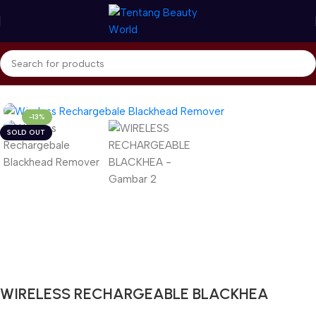
Beranda
Home Care & Accessories
Beauty Gadget
-13%
SOLD OUT
Gunakan Kode: FOLLOWBW20K
*Potongan Rp 20.000 untuk Pembelian Pertama
WIRELESS RECHARGEABLE BLACKHEA