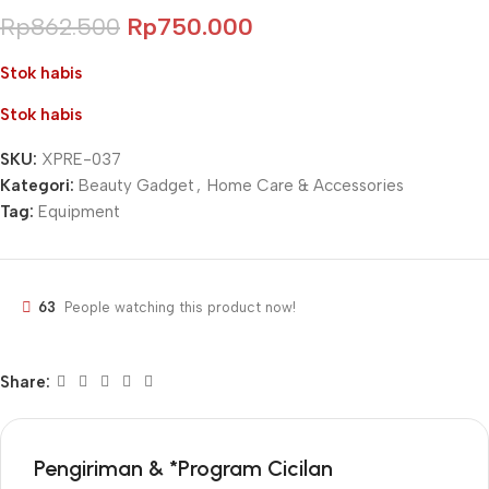
Rp
862.500
Rp
750.000
Stok habis
Stok habis
SKU:
XPRE-037
Kategori:
Beauty Gadget
,
Home Care & Accessories
Tag:
Equipment
63
People watching this product now!
Share:
Pengiriman & *Program Cicilan