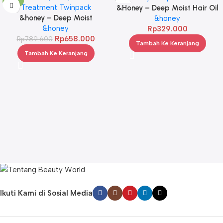
-17%
&Honey – Deep Moist Hair Oil
&honey – Deep Moist
3.0 100ml
&honey
Treatment 445 g Twinpack
&honey
Rp
329.000
Rp
658.000
Rp
789.600
Tambah Ke Keranjang
Tambah Ke Keranjang
Ikuti Kami di Sosial Media