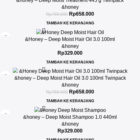
&honey – Deep Moist Treatment 445 g Twinpack
&honey
Rp
658.000
Rp
789.600
TAMBAH KE KERANJANG
&Honey – Deep Moist Hair Oil 3.0 100ml
&honey
Rp
329.000
TAMBAH KE KERANJANG
-17%
&honey – Deep Moist Hair Oil 3.0 100ml Twinpack
&honey
Rp
658.000
Rp
789.600
TAMBAH KE KERANJANG
&honey – Deep Moist Shampoo 1.0 440ml
&honey
Rp
329.000