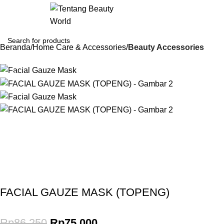
Login / Regist
Beranda
Home Care & Accessories
Beauty Accessories
-13%
Gunakan Kode: FOLLOWBW20K
*Potongan Rp 20.000 untuk Pembelian Pertama
FACIAL GAUZE MASK (TOPENG)
Rp
86.250
Rp
75.000