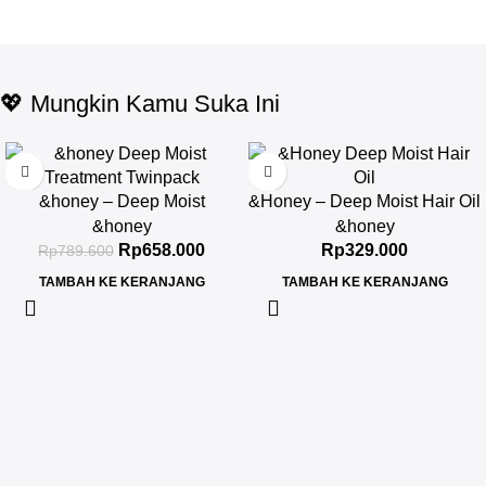
💖 Mungkin Kamu Suka Ini
-17%
&honey – Deep Moist
&Honey – Deep Moist Hair Oil
Treatment 445 g Twinpack
3.0 100ml
&honey
&honey
Rp
658.000
Rp
329.000
Rp
789.600
TAMBAH KE KERANJANG
TAMBAH KE KERANJANG