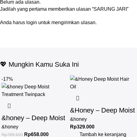
Belum ada ulasan.
Jadilah yang pertama memberikan ulasan “SARUNG JARI”
Anda harus
login
untuk mengirimkan ulasan.
💖 Mungkin Kamu Suka Ini
-17%
&Honey – Deep Moist
&honey – Deep Moist
Hair Oil 3.0 100ml
&honey
Treatment 445 g
&honey
Rp
329.000
Rp
658.000
Tambah ke keranjang
Rp
789.600
Twinpack