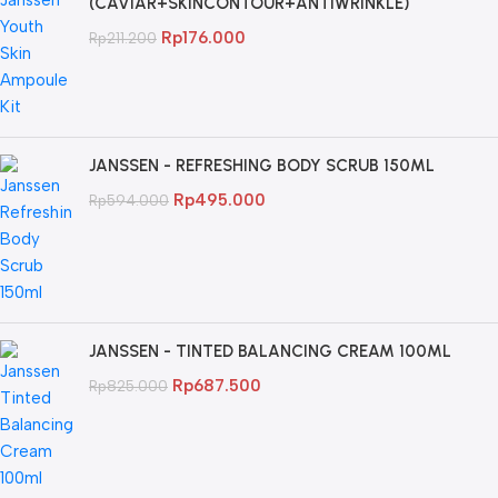
(CAVIAR+SKINCONTOUR+ANTIWRINKLE)
Rp
176.000
Rp
211.200
JANSSEN - REFRESHING BODY SCRUB 150ML
Rp
495.000
Rp
594.000
JANSSEN - TINTED BALANCING CREAM 100ML
Rp
687.500
Rp
825.000