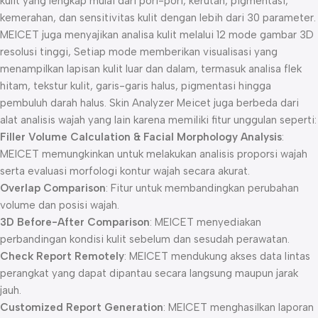
kulit yang lengkap mulai dari pori-pori, kerutan, pigmentasi,
kemerahan, dan sensitivitas kulit dengan lebih dari 30 parameter.
MEICET juga menyajikan analisa kulit melalui 12 mode gambar 3D
resolusi tinggi, Setiap mode memberikan visualisasi yang
menampilkan lapisan kulit luar dan dalam, termasuk analisa flek
hitam, tekstur kulit, garis-garis halus, pigmentasi hingga
pembuluh darah halus. Skin Analyzer Meicet juga berbeda dari
alat analisis wajah yang lain karena memiliki fitur unggulan seperti:
Filler Volume Calculation & Facial Morphology Analysis
:
MEICET memungkinkan untuk melakukan analisis proporsi wajah
serta evaluasi morfologi kontur wajah secara akurat.
Overlap Comparison
: Fitur untuk membandingkan perubahan
volume dan posisi wajah.
3D Before-After Comparison
: MEICET menyediakan
perbandingan kondisi kulit sebelum dan sesudah perawatan.
Check Report Remotely
: MEICET mendukung akses data lintas
perangkat yang dapat dipantau secara langsung maupun jarak
jauh.
Customized Report Generation
: MEICET menghasilkan laporan