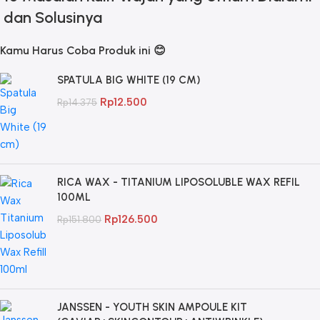
dan Solusinya
Kamu Harus Coba Produk ini 😊
SPATULA BIG WHITE (19 CM)
Rp
12.500
Rp
14.375
RICA WAX - TITANIUM LIPOSOLUBLE WAX REFIL
100ML
Rp
126.500
Rp
151.800
JANSSEN - YOUTH SKIN AMPOULE KIT