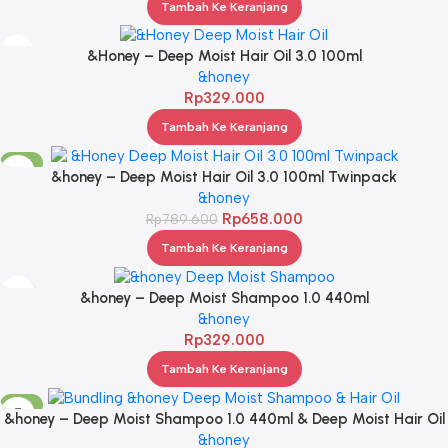
Tambah Ke Keranjang
&Honey – Deep Moist Hair Oil 3.0 100ml
&honey
Rp
329.000
Tambah Ke Keranjang
-17%
&honey – Deep Moist Hair Oil 3.0 100ml Twinpack
&honey
Rp
658.000
Rp
789.600
Tambah Ke Keranjang
&honey – Deep Moist Shampoo 1.0 440ml
&honey
Rp
329.000
Tambah Ke Keranjang
-17%
&honey – Deep Moist Shampoo 1.0 440ml & Deep Moist Hair Oil
3.0 100ml
&honey