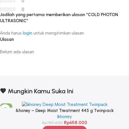
0
0
Jadilah yang pertama memberikan ulasan “COLD PHOTON
ULTRASONIC”
Anda harus
login
untuk mengirimkan ulasan.
Ulasan
Belum ada ulasan.
💖 Mungkin Kamu Suka Ini
-17%
&honey – Deep Moist Treatment 445 g Twinpack
&honey
Rp
658.000
Rp
789.600