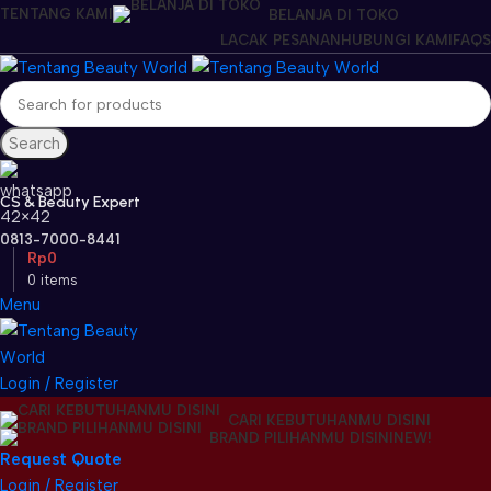
TENTANG KAMI
BELANJA DI TOKO
LACAK PESANAN
HUBUNGI KAMI
FAQS
Search
CS & Beauty Expert
0813-7000-8441
Rp
0
0
items
Menu
Login / Register
CARI KEBUTUHANMU DISINI
BRAND PILIHANMU DISINI
NEW!
Request Quote
Login / Register