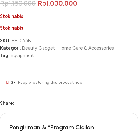
Rp
1.150.000
Rp
1.000.000
Stok habis
Stok habis
SKU:
HF-066B
Kategori:
Beauty Gadget
,
Home Care & Accessories
Tag:
Equipment
37
People watching this product now!
Share:
Pengiriman & *Program Cicilan