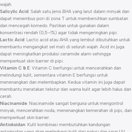
wajah.
Salicylic Acid
: Salah satu jenis BHA yang larut dalam minyak dan
dapat menembus pori di zona T untuk membersihkan sumbatan
dan mencegah komedo. Pastikan untuk gunakan dalam
konsentrasi rendah (0,5–1%) agar tidak mengeringkan pipi.
Lactic Acid
: Lactic acid atau AHA yang lembut dibutuhkan untuk
membantu mengangkat sel mati di seluruh wajah. Acid ini juga
dapat meningkatkan produksi ceramide alami sehingga
memperkuat skin barrier di pipi.
Vitamin C & E
: Vitamin C berfungsi untuk mencerahkan dan
melindungi kulit, sementara vitamin E berfungsi untuk
menenangkan dan melembapkan. Kedua vitamin ini juga dapat
membantu meratakan tekstur dan warna kulit agar lebih halus dan
cerah.
Niacinamide
: Niacinamide sangat berguna untuk mengontrol
minyak, mencerahkan noda, menenangkan kemerahan di pipi, dan
memperkuat skin barrier.
Antioksidan
: Kulit kombinasi membutuhkan kandungan
antioksidan yang akan melindungi kulit dari polusi dan sinar UV